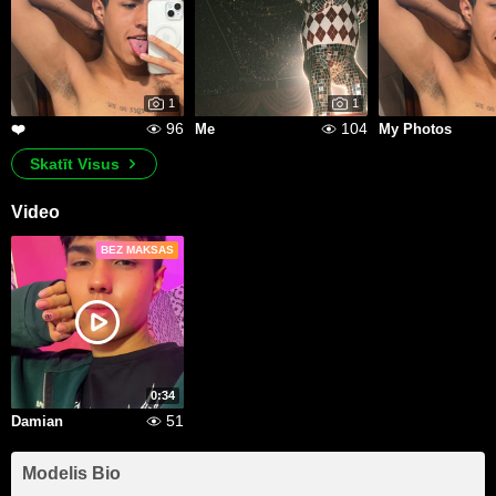
1
1
96
104
❤️
Me
My Photos
Skatīt Visus
Video
BEZ MAKSAS
0:34
51
Damian
Modelis Bio