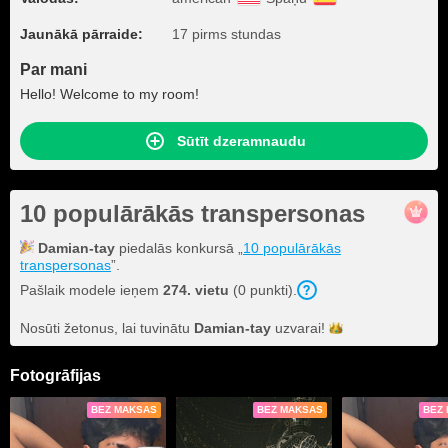
Jaunākā pārraide:
17 pirms stundas
Par mani
Hello! Welcome to my room!
Sūtīt dzeramnaudu
10 populārākās transpersonas
Damian-tay
piedalās konkursā „
10 populārākās
transpersonas
”.
Pašlaik modele ieņem
274. vietu
(0 punkti).
Nosūti žetonus, lai tuvinātu
Damian-tay
uzvarai!
Fotogrāfijas
BEZ MAKSAS
BEZ MAKSAS
BEZ