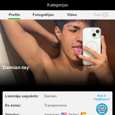
Damian-tay
Kategorijas
Profils
Fotogrāfijas
Video
Čats
Damian-tay
Lietotāja segvārds:
Damian
Kas ir
FanBoost?
Es esmu:
Transpersona
Valodas:
american
Spāņu