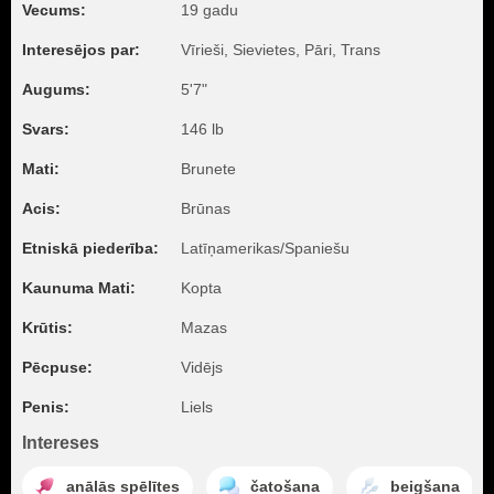
Vecums:
19 gadu
Interesējos par:
Vīrieši, Sievietes, Pāri, Trans
Augums:
5'7"
Svars:
146 lb
Mati:
Brunete
Acis:
Brūnas
Etniskā piederība:
Latīņamerikas/Spaniešu
Kaunuma Mati:
Kopta
Krūtis:
Mazas
Pēcpuse:
Vidējs
Penis:
Liels
Intereses
anālās spēlītes
čatošana
beigšana