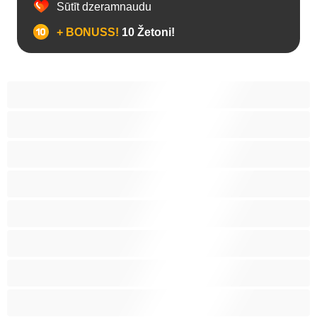
Sūtīt dzeramnaudu
+ BONUSS!
10 Žetoni!
Anālais
Biseksuāls
Gejs
Heteroseksuāls
Koledžas
Labākās privātai tērzēšanai
Liels Dzimumloceklis
Lāči