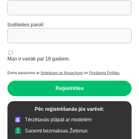
Izvēlieties paroli:
Man ir vairāk par 18 gadiem.
Esmu iepazinies ar
Noteikumi un Nosacījumi
un
Privātuma Politiku
.
Reģistrēties
Pēc reģistrēšanās jūs varēsit:
Tērzētavās pļāpāt ar modelēm
Saņemt bezmaksas Žetonus