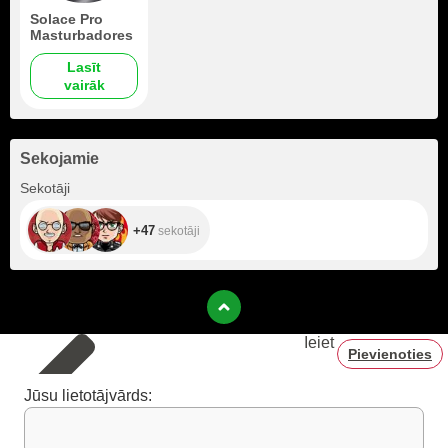
Solace Pro
Masturbadores
Lasīt
vairāk
Sekojamie
+47
Sekotāji
+47
sekotāji
Ieiet
Pievienoties
Jūsu lietotājvārds: