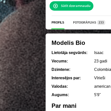
Sūtīt dzeramnaudu
PROFILS
FOTOGRĀFIJAS
233
Modelis Bio
Lietotāja segvārds:
Isaac
Vecums:
23 gadi
Dzimtene:
Colombia
Interesējos par:
Vīrieši
Valodas:
american
Augums:
5'9"
Par mani