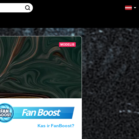
Fan Boost
Kas ir FanBoost?