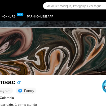
KONKURSI
PARNI-ONLINE APP
msac
stagram
Fansly
 Colombia
pārraide: 1 pirms stunda