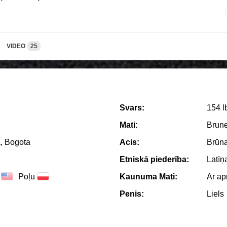
VIDEO
25
Svars:
154 l
Mati:
Brune
, Bogota
Acis:
Brūn
Etniskā piederība:
Latīņ
Poļu
Kaunuma Mati:
Ar a
Penis:
Liels