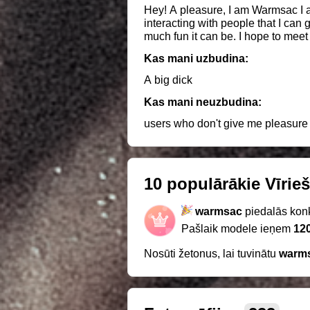
Hey! A pleasure, I am Warmsac I am 
interacting with people that I can
much fun it can be. I hope to meet friendly a
fotografo, me gusta el arte y cual
Kas mani uzbudina:
que puedo llegar a conocer estan
Espero conocer personas amables 
A big dick
Kas mani neuzbudina:
users who don't give me pleasure
10 populārākie Vīrieš
warmsac
piedalās konk
Pašlaik modele ieņem
120
Nosūti žetonus, lai tuvinātu
warm