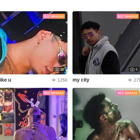
BEZ MAKSAS
BEZ MAKSAS
11
6
like u
my city
1256
27
BEZ MAKSAS
BEZ MAKSAS