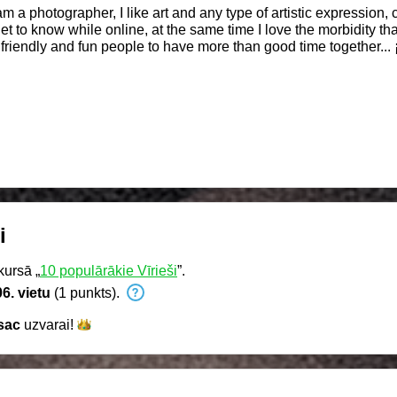
a photographer, I like art and any type of artistic expression, ci
 get to know while online, at the same time I love the morbidity 
nd fun people to have more than good time together... ¡Hey! Un gusto, soy Warmsac soy
quier tipo de expresion artistica, cine, musica, arte. Me gusta m
do online, a su vez amo el morbo que se puede generar y tambie
y divertidas para pasarla mas que bien juntos...
i
ursā „
10 populārākie Vīrieši
”.
6. vietu
(1 punkts).
sac
uzvarai!