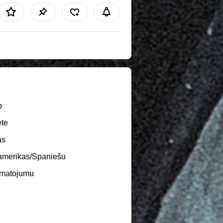
b
te
as
amerikas/Spaniešu
pmatojumu