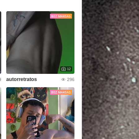
BEZ MAKSAS
12
autorretratos
9
296
BEZ MAKSAS