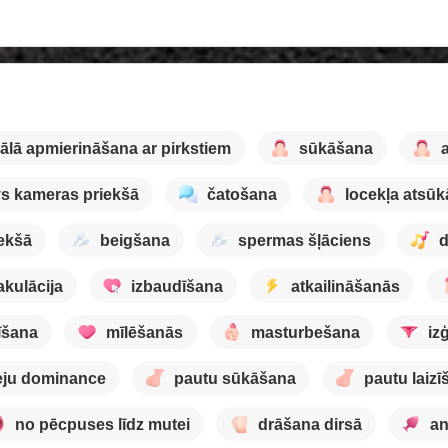
ālā apmierināšana ar pirkstiem
sūkāšana
s kameras priekšā
čatošana
locekļa atsū
iekšā
beigšana
spermas šļāciens
d
akulācija
izbaudīšana
atkailināšanās
zīšana
mīlēšanās
masturbešana
iz
eju dominance
pautu sūkāšana
pautu laizī
no pēcpuses līdz mutei
drāšana dirsā
an