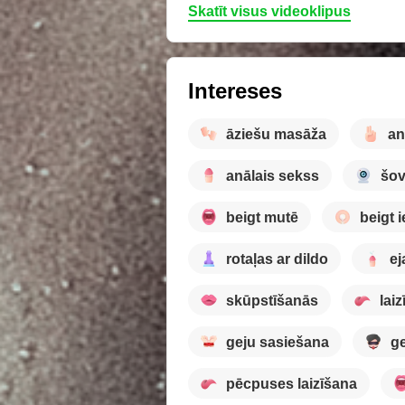
Skatīt visus videoklipus
Intereses
āziešu masāža
an
anālais sekss
šov
beigt mutē
beigt 
rotaļas ar dildo
ej
skūpstīšanās
lai
geju sasiešana
g
pēcpuses laizīšana