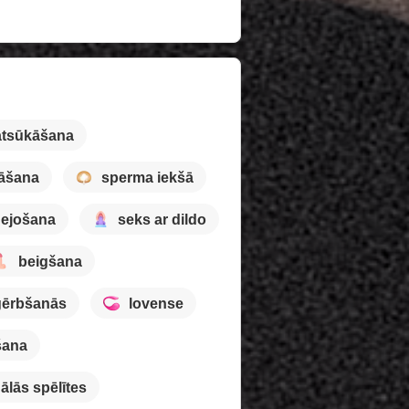
atsūkāšana
kāšana
sperma iekšā
ejošana
seks ar dildo
beigšana
ģērbšanās
lovense
šana
ālās spēlītes