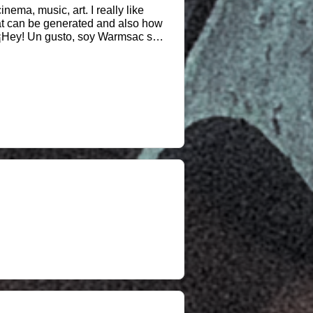
nema, music, art. I really like
that can be generated and also how
ucho interactuar con las personas
n lo bien que se la puede pasar.