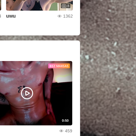
8
uwu
4
1362
BEZ MAKSAS
0:50
459