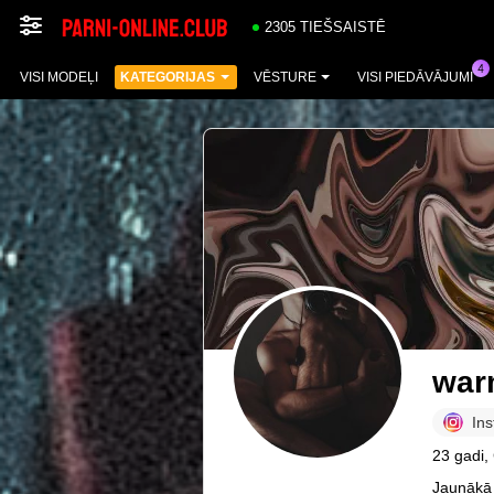
2305 TIEŠSAISTĒ
VISI MODEĻI
KATEGORIJAS
VĒSTURE
VISI PIEDĀVĀJUMI
war
In
23 gadi,
Jaunākā 