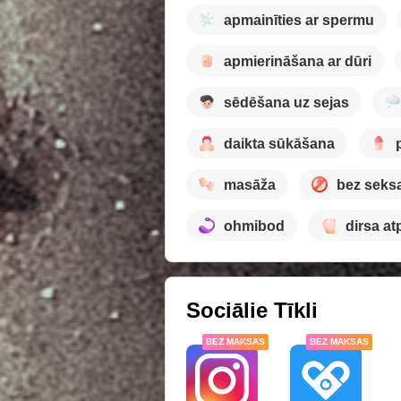
apmainīties ar spermu
apmierināšana ar dūri
sēdēšana uz sejas
daikta sūkāšana
masāža
bez seks
ohmibod
dirsa at
Sociālie Tīkli
BEZ MAKSAS
BEZ MAKSAS