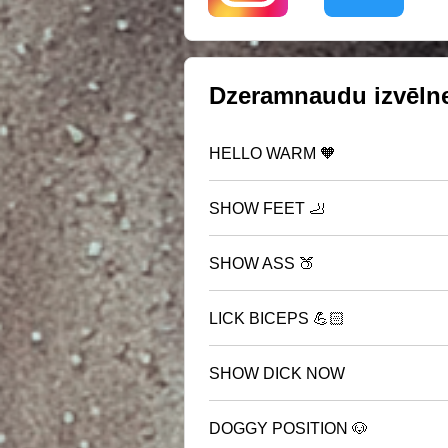
Dzeramnaudu izvēln
HELLO WARM 🧡
SHOW FEET 🦶
SHOW ASS 🍑
LICK BICEPS 💪🏻
SHOW DICK NOW
DOGGY POSITION 🐶