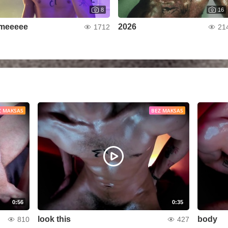
8
16
meeeee
2026
1712
21
Z MAKSAS
BEZ MAKSAS
0:56
0:35
look this
body
810
427