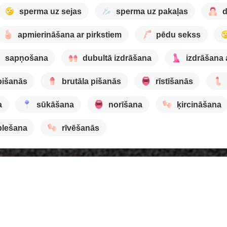
sperma uz sejas
sperma uz pakaļas
d
apmierināšana ar pirkstiem
pēdu sekss
sapņošana
dubultā izdrāšana
izdrāšana 
pišanās
brutāla pišanās
rīstīšanās
a
sūkāšana
norīšana
ķircināšana
plešana
rīvēšanās