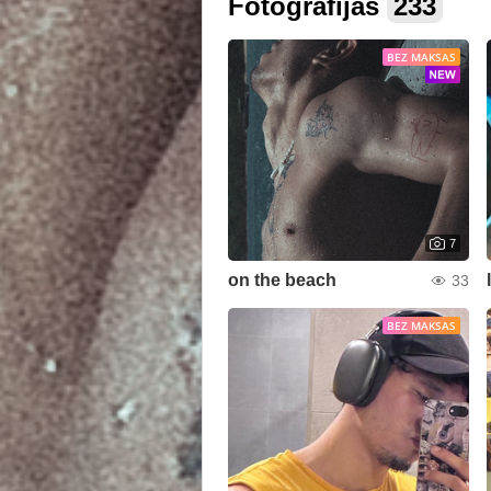
Fotogrāfijas
233
BEZ MAKSAS
7
on the beach
33
BEZ MAKSAS