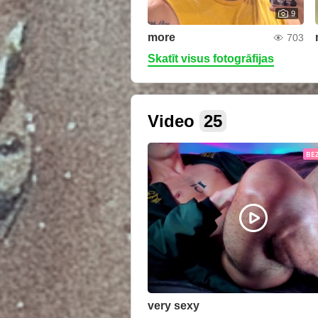
9
more
703
Skatīt visus fotogrāfijas
Video
25
BE
very sexy