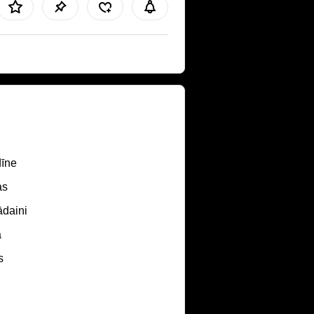
īne
as
daini
a
s