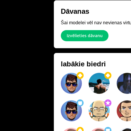
Dāvanas
Šai modelei vēl nav nevienas virt
Izvēlieties dāvanu
labākie biedri