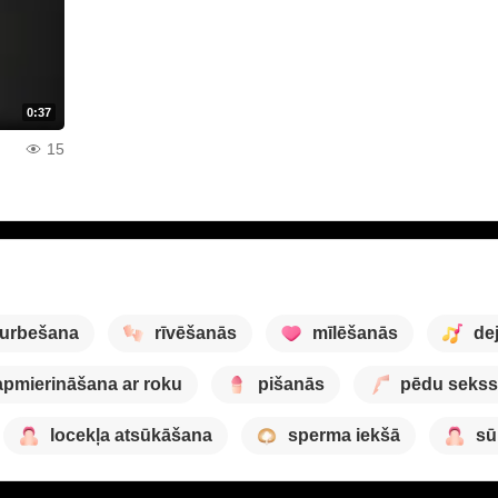
0:37
15
urbešana
rīvēšanās
mīlēšanās
de
apmierināšana ar roku
pišanās
pēdu sekss
locekļa atsūkāšana
sperma iekšā
sū