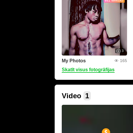
BEZ MAKSAS
3
My Photos
165
Skatīt visus fotogrāfijas
Video
1