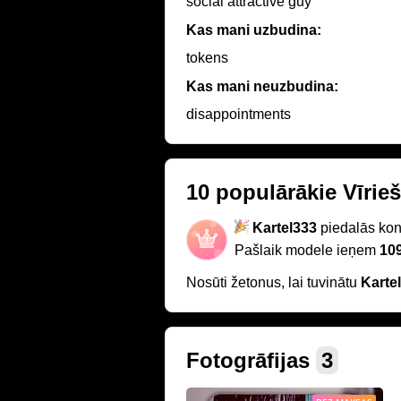
social attractive guy
Kas mani uzbudina:
tokens
Kas mani neuzbudina:
disappointments
10 populārākie Vīrieš
Kartel333
piedalās kon
Pašlaik modele ieņem
109
Nosūti žetonus, lai tuvinātu
Karte
Fotogrāfijas
3