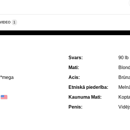
VIDEO
1
Svars:
90 lb
Mati:
Blond
***mega
Acis:
Brūn
Etniskā piederība:
Melnā
Kaunuma Mati:
Kopt
Penis:
Vidēj