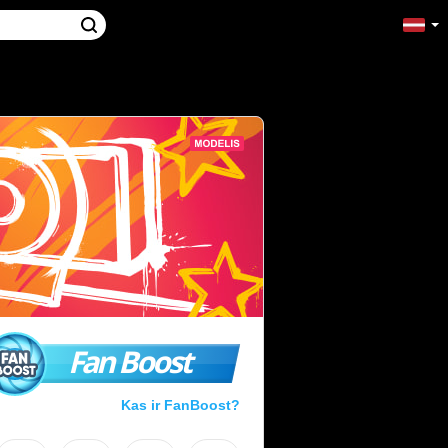
Fan Boost
Kas ir FanBoost?