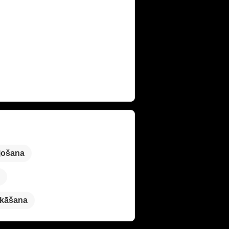
jošana
kāšana