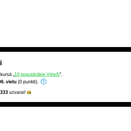
i
kursā „
10 populārākie Vīrieši
”.
6. vietu
(0 punkti).
l333
uzvarai!