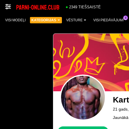
2349 TIEŠSAISTĒ
VISI MODEĻI
KATEGORIJAS
VĒSTURE
VISI PIEDĀVĀJUMI
Kar
21 gads,
Jaunākā 