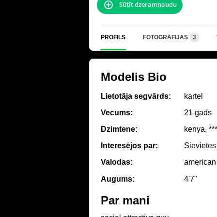
Sūtīt dzeramnaudu
PROFILS
FOTOGRĀFIJAS
3
Modelis Bio
Lietotāja segvārds:
kartel
Vecums:
21 gads
Dzimtene:
kenya, *
Interesējos par:
Sievietes
Valodas:
american
Augums:
4'7"
Par mani