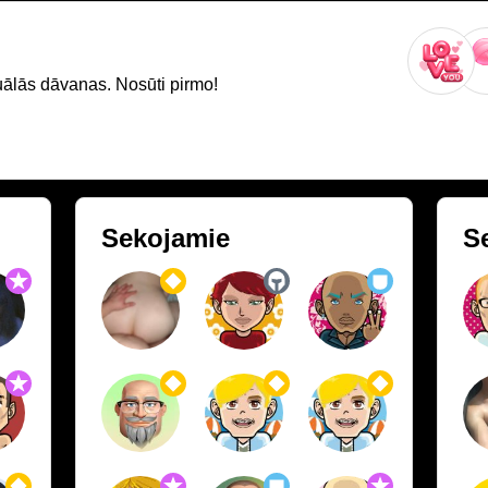
uālās dāvanas. Nosūti pirmo!
Sekojamie
S