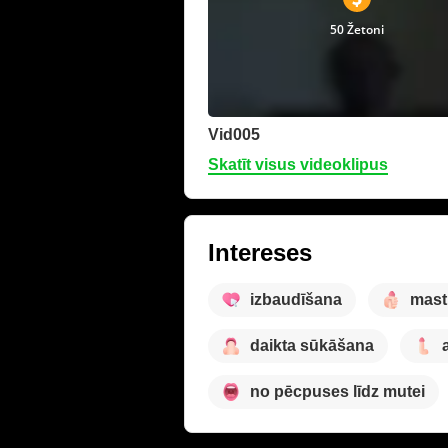
50 Žetoni
Vid005
Skatīt visus videoklipus
Intereses
izbaudīšana
mast
daikta sūkāšana
no pēcpuses līdz mutei