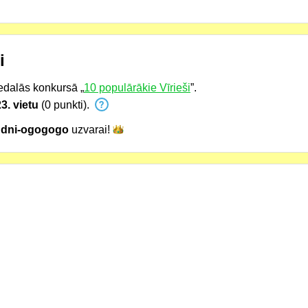
i
edalās konkursā „
10 populārākie Vīrieši
”.
3. vietu
(0 punkti).
ddni-ogogogo
uzvarai!