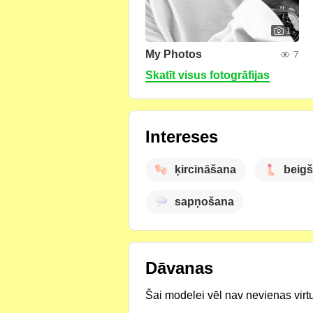
1
My Photos
7
Skatīt visus fotogrāfijas
Intereses
ķircināšana
beig
sapņošana
Dāvanas
Šai modelei vēl nav nevienas virt