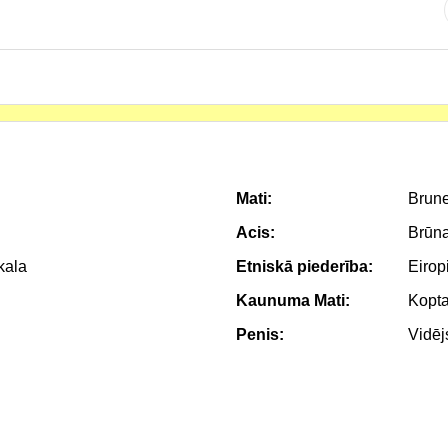
Mati:
Brune
Acis:
Brūn
kala
Etniskā piederība:
Eirop
Kaunuma Mati:
Kopt
Penis:
Vidēj