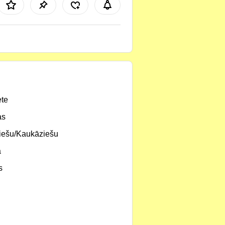
te
as
iešu/Kaukāziešu
a
s