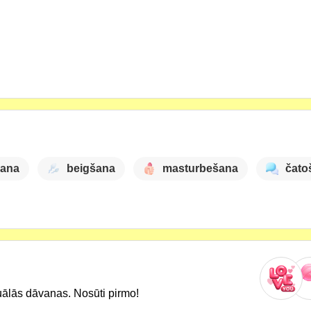
šana
beigšana
masturbešana
čato
uālās dāvanas. Nosūti pirmo!