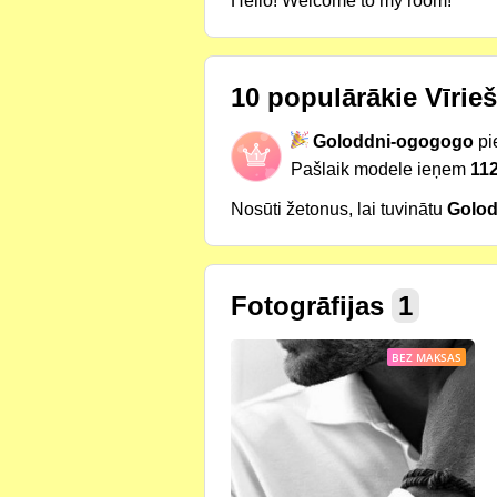
Hello! Welcome to my room!
10 populārākie Vīrieš
Goloddni-ogogogo
pi
Pašlaik modele ieņem
112
Nosūti žetonus, lai tuvinātu
Golo
Fotogrāfijas
1
BEZ MAKSAS