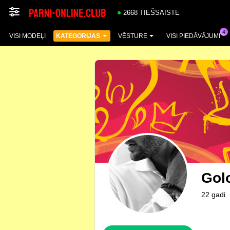
2668 TIEŠSAISTĒ
VISI MODEĻI
KATEGORIJAS
VĒSTURE
VISI PIEDĀVĀJUMI
Gol
22 gadi