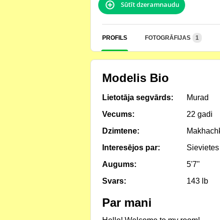
Sūtīt dzeramnaudu
PROFILS
FOTOGRĀFIJAS
1
Modelis Bio
Lietotāja segvārds:
Murad
Vecums:
22 gadi
Dzimtene:
Makhach
Interesējos par:
Sievietes
Augums:
5'7"
Svars:
143 lb
Par mani