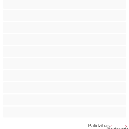
Anālais
Biseksuāls
Gejs
Heteroseksuāls
Koledžas
Labākās privātai tērzēšanai
Liels Dzimumloceklis
Lāči
Muskuļotas
Pāri
Palīdzības