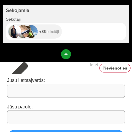
Sekojamie
+86
Sekotāji
+86
sekotāji
Ieiet
Pievienoties
Jūsu lietotājvārds:
Jūsu parole: