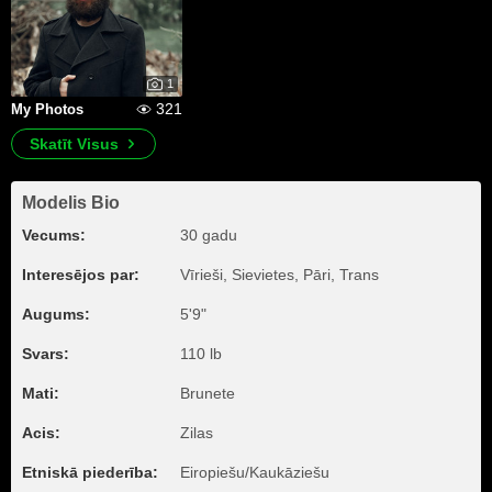
1
321
My Photos
Skatīt Visus
Modelis Bio
Vecums:
30 gadu
Interesējos par:
Vīrieši, Sievietes, Pāri, Trans
Augums:
5'9"
Svars:
110 lb
Mati:
Brunete
Acis:
Zilas
Etniskā piederība:
Eiropiešu/Kaukāziešu