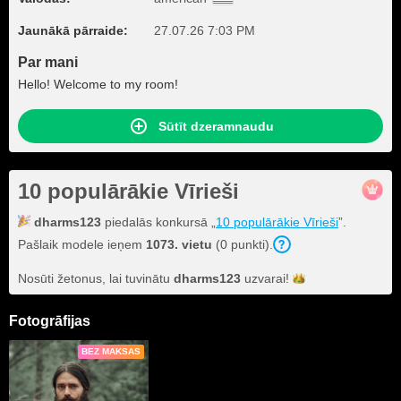
Jaunākā pārraide:
27.07.26 7:03 PM
Par mani
Hello! Welcome to my room!
Sūtīt dzeramnaudu
10 populārākie Vīrieši
dharms123
piedalās konkursā „
10 populārākie Vīrieši
”.
Pašlaik modele ieņem
1073. vietu
(0 punkti).
Nosūti žetonus, lai tuvinātu
dharms123
uzvarai!
Fotogrāfijas
BEZ MAKSAS