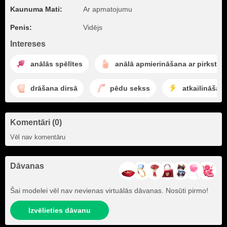
Kaunuma Mati:
Ar apmatojumu
Penis:
Vidējs
Intereses
anālās spēlītes
anālā apmierināšana ar pirkstie
drāšana dirsā
pēdu sekss
atkailināšan
Komentāri (0)
Vēl nav komentāru
Dāvanas
Šai modelei vēl nav nevienas virtuālās dāvanas. Nosūti pirmo!
Izvēlieties dāvanu