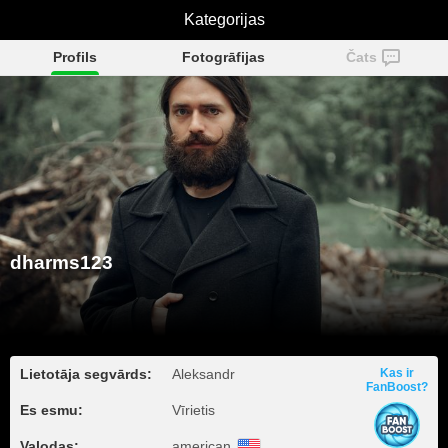
Kategorijas
dharms123
Profils
Fotogrāfijas
Čats
dharms123
Lietotāja segvārds:
Aleksandr
Kas ir
FanBoost?
Es esmu:
Vīrietis
Valodas:
american