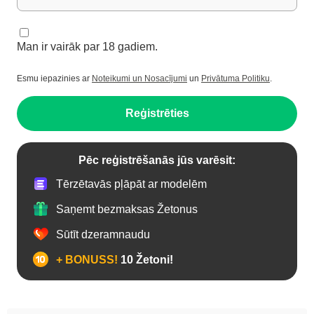
Man ir vairāk par 18 gadiem.
Esmu iepazinies ar
Noteikumi un Nosacījumi
un
Privātuma Politiku
.
Reģistrēties
Pēc reģistrēšanās jūs varēsit:
Tērzētavās pļāpāt ar modelēm
Saņemt bezmaksas Žetonus
Sūtīt dzeramnaudu
+ BONUSS!
10 Žetoni!