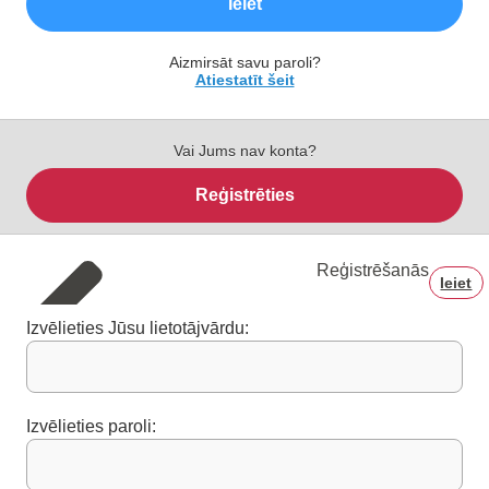
Ieiet
Aizmirsāt savu paroli?
Atiestatīt šeit
Vai Jums nav konta?
Reģistrēties
Reģistrēšanās
Ieiet
Izvēlieties Jūsu lietotājvārdu:
Izvēlieties paroli: