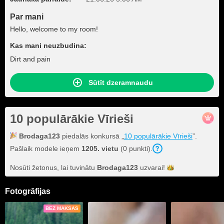
Par mani
Hello, welcome to my room!
Kas mani neuzbudina:
Dirt and pain
Sūtīt dzeramnaudu
10 populārākie Vīrieši
Brodaga123
piedalās konkursā „
10 populārākie Vīrieši
”.
Pašlaik modele ieņem
1205. vietu
(0 punkti).
Nosūti žetonus, lai tuvinātu
Brodaga123
uzvarai!
Fotogrāfijas
BEZ MAKSAS