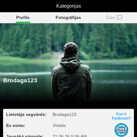
Brodaga123
Kategorijas
Profils
Fotogrāfijas
Čats
Brodaga123
Lietotāja segvārds:
Brodaga123
Kas ir
FanBoost?
Es esmu:
Vīrietis
Jaunākā pārraide:
21.06.26 5:06 AM