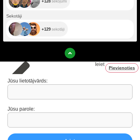
+128
sekojumi
+129
Sekotāji
+129
sekotāji
Ieiet
Pievienoties
Jūsu lietotājvārds:
Jūsu parole: