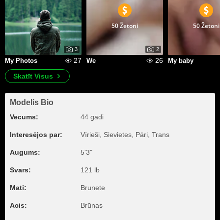
50 Žetoni
50 Žetoni
3
2
27
26
My Photos
We
My baby
Skatīt Visus
Modelis Bio
Vecums:
44 gadi
Interesējos par:
Vīrieši, Sievietes, Pāri, Trans
Augums:
5'3"
Svars:
121 lb
Mati:
Brunete
Acis:
Brūnas