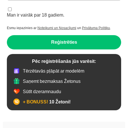
Man ir vairāk par 18 gadiem.
Esmu iepazinies ar
Noteikumi un Nosacījumi
un
Privātuma Politiku
.
Reģistrēties
Pēc reģistrēšanās jūs varēsit:
Tērzētavās pļāpāt ar modelēm
Saņemt bezmaksas Žetonus
Sūtīt dzeramnaudu
+ BONUSS!
10 Žetoni!
Anālais