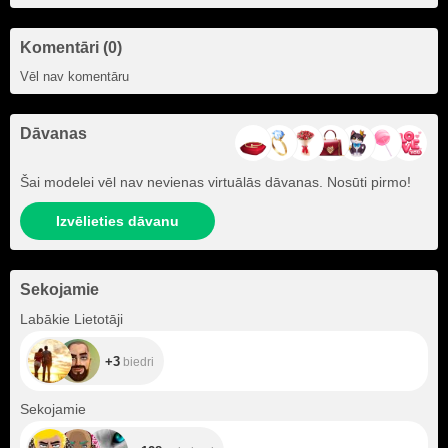
Komentāri (0)
Vēl nav komentāru
Dāvanas
Šai modelei vēl nav nevienas virtuālās dāvanas. Nosūti pirmo!
Izvēlieties dāvanu
Sekojamie
+3
Labākie Lietotāji
+3
biedri
+128
Sekojamie