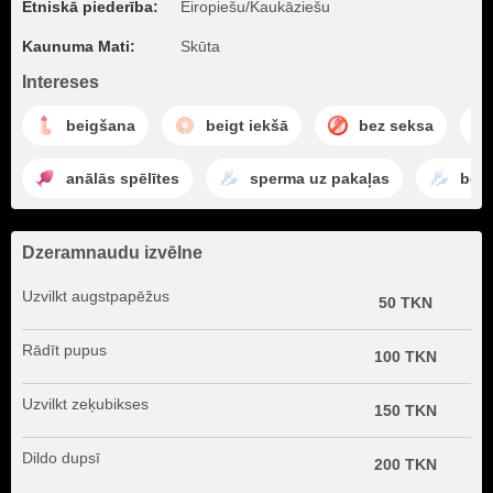
Etniskā piederība:
Eiropiešu/Kaukāziešu
Kaunuma Mati:
Skūta
Intereses
beigšana
beigt iekšā
bez seksa
anālās spēlītes
sperma uz pakaļas
bei
Dzeramnaudu izvēlne
Uzvilkt augstpapēžus
50 TKN
Rādīt pupus
100 TKN
Uzvilkt zeķubikses
150 TKN
Dildo dupsī
200 TKN