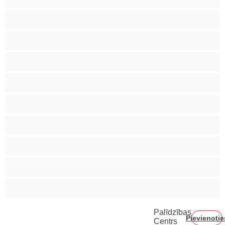
Biseksuāls
Gejs
Heteroseksuāls
Koledžas
Labākās privātai tērzēšanai
Liels Dzimumloceklis
Lāči
Muskuļotas
Pāri
Palīdzības
Pievienotie
Centrs