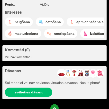
Penis:
Vidējs
Intereses
beigšana
čatošana
apmierināšana ar r
masturbešana
nostiepšana
izdrāšana a
Komentāri (0)
Vēl nav komentāru
Dāvanas
Šai modelei vēl nav nevienas virtuālās dāvanas. Nosūti pirmo!
Izvēlieties dāvanu