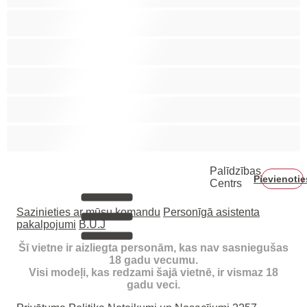
Labākās privātai tērzēšanai
Liels Dzimumloceklis
Lāči
Muskuļotas
Pāri
Palīdzības
Pievienotie
Centrs
Sazinieties ar mūsu komandu
Personīgā asistenta
pakalpojumi
B.U.J
Šī vietne ir aizliegta personām, kas nav sasniegušas
18 gadu vecumu.
Visi modeļi, kas redzami šajā vietnē, ir vismaz 18
gadu veci.