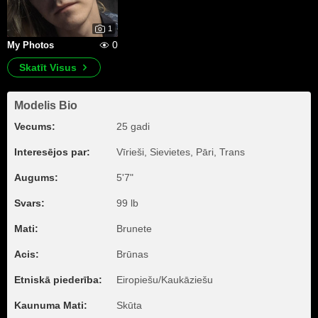
1
0
My Photos
Skatīt Visus
Modelis Bio
Vecums:
25 gadi
Interesējos par:
Vīrieši, Sievietes, Pāri, Trans
Augums:
5'7"
Svars:
99 lb
Mati:
Brunete
Acis:
Brūnas
Etniskā piederība:
Eiropiešu/Kaukāziešu
Kaunuma Mati:
Skūta