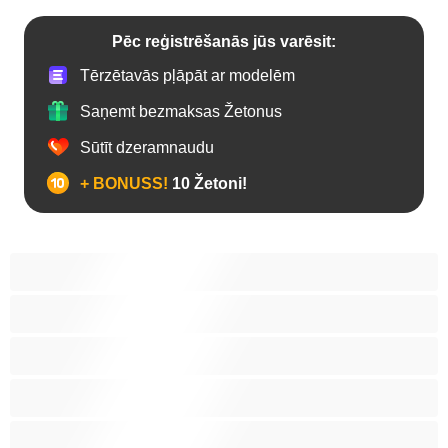
Pēc reģistrēšanās jūs varēsit:
Tērzētavās pļāpāt ar modelēm
Saņemt bezmaksas Žetonus
Sūtīt dzeramnaudu
+ BONUSS!
10 Žetoni!
Anālais
Biseksuāls
Gejs
Heteroseksuāls
Koledžas