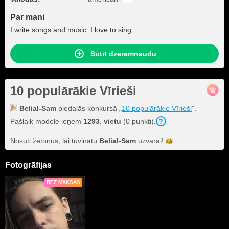
Par mani
I write songs and music. I love to sing.
Sūtīt dzeramnaudu
10 populārākie Vīrieši
Belial-Sam
piedalās konkursā „
10 populārākie Vīrieši
”.
Pašlaik modele ieņem
1293. vietu
(0 punkti).
Nosūti žetonus, lai tuvinātu
Belial-Sam
uzvarai!
Fotogrāfijas
BEZ MAKSAS