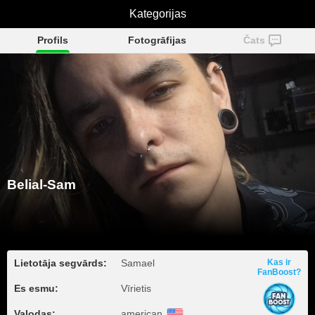
Kategorijas
Belial-Sam
Profils
Fotogrāfijas
Čats
Belial-Sam
Lietotāja segvārds:
Samael
Kas ir
FanBoost?
Es esmu:
Vīrietis
Valodas:
american