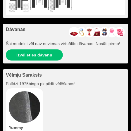
╙─╖█╓─╜║█║░║█║░║█║░║█║
░░║█║░░║█╙─╜█║░║█╙─╜█║
░░╙─╜░░╙─────╜░╙─────╜
Dāvanas
Šai modelei vēl nav nevienas virtuālās dāvanas. Nosūti pirmo!
Izvēlieties dāvanu
Vēlmju Saraksts
Palīdzi
1975bingo
piepildīt vēlēšanos!
Yummy