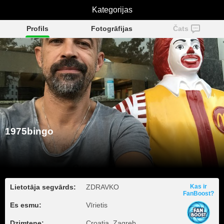
Kategorijas
1975bingo
Profils
Fotogrāfijas
Čats
1975bingo
Lietotāja segvārds:
ZDRAVKO
Kas ir
FanBoost?
Es esmu:
Vīrietis
Dzimtene:
Croatia, Zagreb