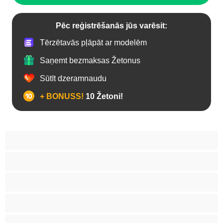
Pēc reģistrēšanās jūs varēsit:
Tērzētavās pļāpāt ar modelēm
Saņemt bezmaksas Žetonus
Sūtīt dzeramnaudu
+ BONUSS!
10 Žetoni!
Anālais
Biseksuāls
Gejs
Heteroseksuāls
Koledžas