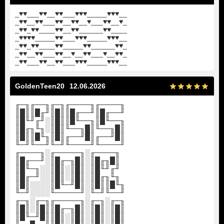
_♥♥___♥♥__♥♥___♥♥♥_____♥♥♥__
_♥♥__♥♥___♥♥__♥♥__♥___♥♥__♥_
_♥♥_♥♥____♥♥__♥♥______♥♥____
_♥♥♥♥_____♥♥___♥♥♥_____♥♥♥__
_♥♥_♥♥____♥♥_____♥♥______♥♥_
_♥♥__♥♥___♥♥__♥__♥♥___♥__♥♥_
_♥♥___♥♥__♥♥___♥♥♥_____♥♥♥__
GoldenTeen20
12.06.2026
╓─╖╓──╖╓─╖╓────╖╓────╖
║█║║█╓╜║█║║█╓──╜║█╓──╜
║█╙╜╓╜░║█║║█╙──╖║█╙──╖
║█╓╖╙╖░║█║╙──╖█║╙──╖█║
║█║║█╙╖║█║╓──╜█║╓──╜█║
╙─╜╙──╜╙─╜╙────╜╙────╜
╓────╖░╓─────╖░╓────╖
║█╓──╜░║█╓─╖█║░║█╓╖█║
║█╙─╖░░║█║░║█║░║█╙╜╓╜
║█╓─╜░░║█║░║█║░║█╓╖╙╖
║█║░░░░║█╙─╜█║░║█║║█╙╖
╙─╜░░░░╙─────╜░╙─╜╙──╜
╓─╖░╓─╖╓─────╖░╓─╖░╓─╖
║█║░║█║║█╓─╖█║░║█║░║█║
║█╙─╜█║║█║░║█║░║█║░║█║