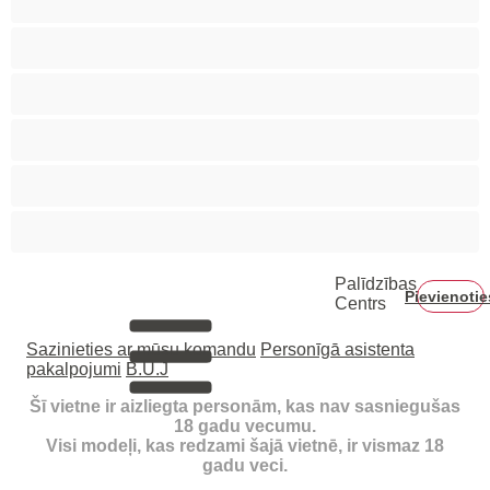
Labākās privātai tērzēšanai
Liels Dzimumloceklis
Lāči
Muskuļotas
Pāri
Palīdzības
Pievienotie
Centrs
Sazinieties ar mūsu komandu
Personīgā asistenta
pakalpojumi
B.U.J
Šī vietne ir aizliegta personām, kas nav sasniegušas
18 gadu vecumu.
Visi modeļi, kas redzami šajā vietnē, ir vismaz 18
gadu veci.