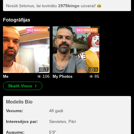
Nosūti žetonus, lai tuvinātu
1975bingo
uzvarai!
Fotogrāfijas
BEZ MAKSAS
BEZ MAKSAS
3
1
106
85
Me
My Photos
Skatīt Visus
Modelis Bio
Vecums:
48 gadi
Interesējos par:
Sievietes, Pāri
Augums:
5'9"