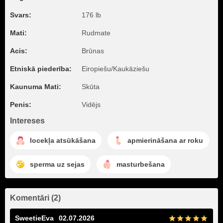
Svars:
176 lb
Mati:
Rudmate
Acis:
Brūnas
Etniskā piederība:
Eiropiešu/Kaukāziešu
Kaunuma Mati:
Skūta
Penis:
Vidējs
Intereses
locekļa atsūkāšana
apmierināšana ar roku
sperma uz sejas
masturbešana
Komentāri (2)
SweetieEva
02.07.2026