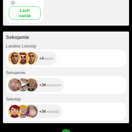
:-)))
Lasīt
vairāk
Sekojamie
+4
Labākie Lietotāji
+4
biedri
+34
Sekojamie
+34
sekojumi
+34
Sekotāji
+34
sekotāji