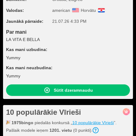
Valodas:
american
Horvātu
Jaunākā pārraide:
21.07.26 4:33 PM
Par mani
LA VITA E BELLA
Kas mani uzbudina:
Yummy
Kas mani neuzbudina:
Yummy
Sūtīt dzeramnaudu
10 populārākie Vīrieši
1975bingo
piedalās konkursā „
10 populārākie Vīrieši
”.
Pašlaik modele ieņem
1201. vietu
(0 punkti).